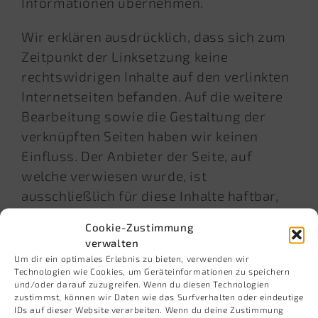
Informationen übernehmen.
Wir erklären ausdrücklich, dass sich zum
Zeitpunkt der Linksetzung keine
rechtswidrigen Inhalte auf den verlinkten
Internetseiten befanden. Auf die weitere
Bearbeitung sowie die Gestaltung der
verknüpften Seiten haben wir keinen
Einfluss. Der Anbieter der Seite, auf
welche verwiesen wurde, ist
ausschließlich für diese Inhalte haftbar,
nicht derjenige, der über Links auf die
Cookie-Zustimmung
Veröffentlichung verweist.
verwalten
Um dir ein optimales Erlebnis zu bieten, verwenden wir
Technologien wie Cookies, um Geräteinformationen zu speichern
und/oder darauf zuzugreifen. Wenn du diesen Technologien
zustimmst, können wir Daten wie das Surfverhalten oder eindeutige
IDs auf dieser Website verarbeiten. Wenn du deine Zustimmung