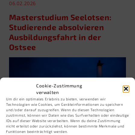
06.02.2026
Masterstudium Seelotsen:
Studierende absolvieren
Ausbildungsfahrt in der
Ostsee
Cookie-Zustimmung
verwalten
Um dir ein optimales Erlebnis zu bieten, verwenden wir
Technologien wie Cookies, um Geräteinformationen zu speichern
und/oder darauf zuzugreifen. Wenn du diesen Technologien
zustimmst, können wir Daten wie das Surfverhalten oder eindeutige
IDs auf dieser Website verarbeiten. Wenn du deine Zustimmung
Hohe See, echte Herausforderungen:
nicht erteilst oder zurückziehst, können bestimmte Merkmale und
Funktionen beeinträchtigt werden.
Angehende Seelotsen sammeln wertvolle